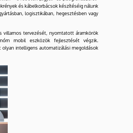
ekrények és kábelkorbácsok készítéséig nálunk
gyártásban, logisztikában, hegesztésben vagy
és villamos tervezését, nyomtatott áramkörök
tonóm mobil eszközök fejlesztését végzik.
: olyan intelligens automatizálási megoldások