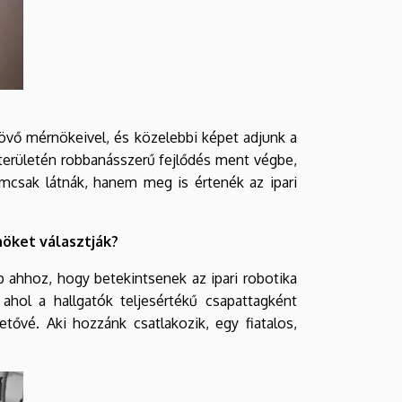
jövő mérnökeivel, és közelebbi képet adjunk a
a területén robbanásszerű fejlődés ment végbe,
mcsak látnák, hanem meg is értenék az ipari
nöket választják?
ap ahhoz, hogy betekintsenek az ipari robotika
 ahol a hallgatók teljesértékű csapattagként
ővé. Aki hozzánk csatlakozik, egy fiatalos,