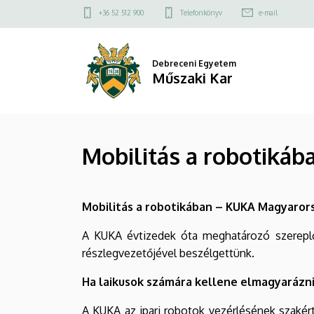
Mobilitás
Ugrás
Felső
+36 52 512 900
Telefonkönyv
e-mail
a
kapcsolat
a
tartalomra
menü
robotikában
Debreceni Egyetem
Műszaki Kar
–
KUKA
Mobilitás a robotikáb
Magyarország
az
Mobilitás a robotikában – KUKA Magyarors
Ipar
A KUKA évtizedek óta meghatározó szereplőj
Napján
részlegvezetőjével beszélgettünk.
|
Ha laikusok számára kellene elmagyarázni,
Műszaki
A KUKA az ipari robotok vezérlésének szakér