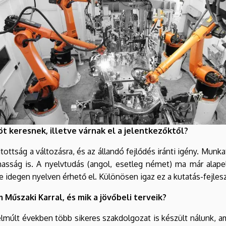
t keresnek, illetve várnak el a jelentkezőktől?
ottság a változásra, és az állandó fejlődés iránti igény. Munk
almasság is. A nyelvtudás (angol, esetleg német) ma már ala
egen nyelven érhető el. Különösen igaz ez a kutatás-fejleszté
Műszaki Karral, és mik a jövőbeli terveik?
lmúlt években több sikeres szakdolgozat is készült nálunk, a