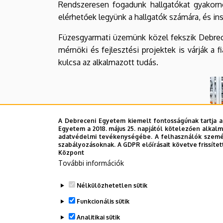
Rendszeresen fogadunk hallgatókat gyakornok
elérhetőek legyünk a hallgatók számára, és insp
Füzesgyarmati üzemünk közel fekszik Debrecen
mérnöki és fejlesztési projektek is várják a 
kulcsa az alkalmazott tudás.
A Debreceni Egyetem kiemelt fontosságúnak tartja a
Egyetem a 2018. május 25. napjától kötelezően alkalm
adatvédelmi tevékenységébe. A felhasználók személ
szabályozásoknak. A GDPR előírásait követve frissítet
Központ
További információk
Nélkülözhetetlen sütik
Funkcionális sütik
Analitikai sütik