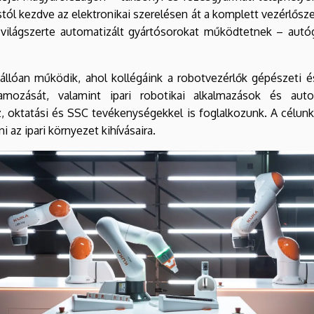
tól kezdve az elektronikai szerelésen át a komplett vezérlősz
nk világszerte automatizált gyártósorokat működtetnek – autó
állóan működik, ahol kollégáink a robotvezérlők gépészeti 
ramozását, valamint ipari robotikai alkalmazások és au
z, oktatási és SSC tevékenységekkel is foglalkozunk. A célunk
 az ipari környezet kihívásaira.