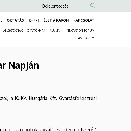
Anonim
Bejelentkezés
Felhasználói
L
OKTATÁS
K+F+I
ÉLET A KARON
KAPCSOLAT
fiók
Fő
menüje
HALLGATÓKNAK
OKTATÓKNAK
ALUMNI
INNOVATION FORUM
navigáció
Másodlagos
AMIRA 2026
navigáció
ar Napján
el, a KUKA Hungária Kft. Gyártásfejlesztési
nken – a robotok „agyát” és „idegrendszerét”