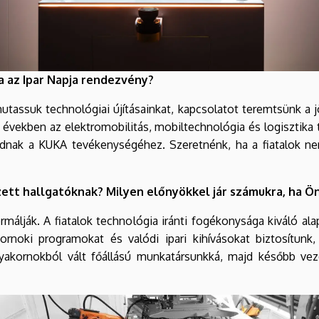
a az Ipar Napja rendezvény?
mutassuk technológiai újításainkat, kapcsolatot teremtsünk a 
t években az elektromobilitás, mobiltechnológia és logisztik
dnak a KUKA tevékenységéhez. Szeretnénk, ha a fiatalok ne
zett hallgatóknak? Milyen előnyökkel jár számukra, ha Ö
málják. A fiatalok technológia iránti fogékonysága kiváló al
ornoki programokat és valódi ipari kihívásokat biztosítunk,
yakornokból vált főállású munkatársunkká, majd később vezet