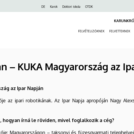
Felső
DE
Karok
Doktori iskola
OTDK
navigáció
KARUNKRÓ
FELVÉTELIZŐKNEK
FELVETTEKNEK
an – KUKA Magyarország az Ip
zág az Ipar Napján
e az ipari robotikának. Az Ipar Napja apropóján Nagy Alexsz
 hogyan írná le röviden, mivel foglalkozik a cég?
tője: Magyarországon – taksonyi és füzesgyarmati telephelyei