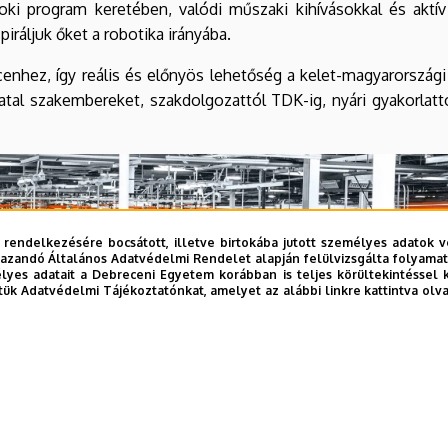
i program keretében, valódi műszaki kihívásokkal és aktív 
iráljuk őket a robotika irányába.
hez, így reális és előnyös lehetőség a kelet-magyarországi 
fiatal szakembereket, szakdolgozattól TDK-ig, nyári gyakorlat
 rendelkezésére bocsátott, illetve birtokába jutott személyes adatok v
azandó Általános Adatvédelmi Rendelet alapján felülvizsgálta folyamata
yes adatait a Debreceni Egyetem korábban is teljes körültekintéssel 
tük Adatvédelmi Tájékoztatónkat, amelyet az alábbi linkre kattintva olv