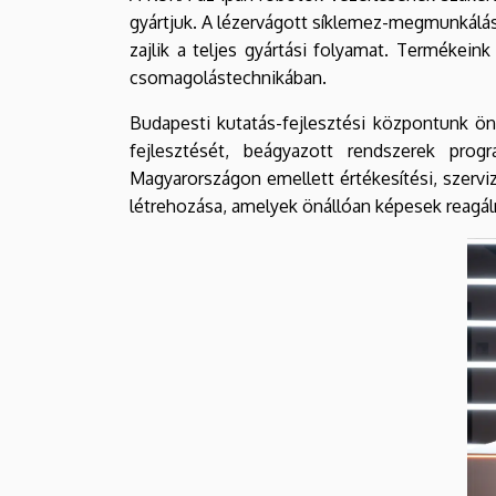
Kar
gyártjuk. A lézervágott síklemez-megmunkálás
zajlik a teljes gyártási folyamat. Termékei
csomagolástechnikában.
Budapesti kutatás-fejlesztési központunk ön
fejlesztését, beágyazott rendszerek prog
Magyarországon emellett értékesítési, szervi
létrehozása, amelyek önállóan képesek reagálni