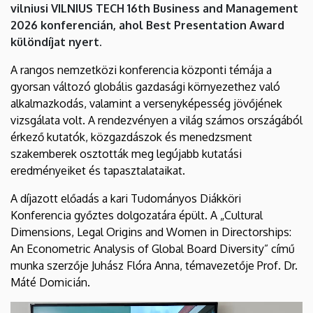
vilniusi VILNIUS TECH 16th Business and Management
Műszaki
2026 konferencián, ahol Best Presentation Award
Kar
különdíjat nyert.
A rangos nemzetközi konferencia központi témája a
gyorsan változó globális gazdasági környezethez való
alkalmazkodás, valamint a versenyképesség jövőjének
vizsgálata volt. A rendezvényen a világ számos országából
érkező kutatók, közgazdászok és menedzsment
szakemberek osztották meg legújabb kutatási
eredményeiket és tapasztalataikat.
A díjazott előadás a kari Tudományos Diákköri
Konferencia győztes dolgozatára épült. A „Cultural
Dimensions, Legal Origins and Women in Directorships:
An Econometric Analysis of Global Board Diversity” című
munka szerzője
Juhász Flóra Anna, témavezetője Prof. Dr.
Máté Domicián.