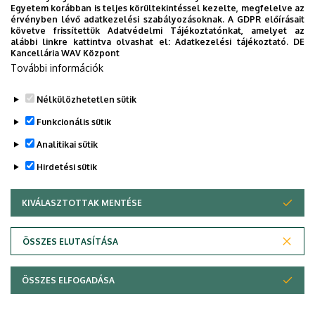
ezúton is gratulál Juhász Flóra Annának és
Egyetem korábban is teljes körültekintéssel kezelte, megfelelve az
témavezetőjének ehhez a kiemelkedő nemzetközi
érvényben lévő adatkezelési szabályozásoknak. A GDPR előírásait
követve frissítettük Adatvédelmi Tájékoztatónkat, amelyet az
sikerhez és további sikeres kutatómunkát kíván számukra.
alábbi linkre kattintva olvashat el:
Adatkezelési tájékoztató.
DE
Kancellária WAV Központ
Cs.K
További információk
Nélkülözhetetlen sütik
Legutóbbi frissítés:
2026. 06. 13. 18:11
Funkcionális sütik
Analitikai sütik
Hirdetési sütik
KIVÁLASZTOTTAK MENTÉSE
WITHDRAW CONSENT
Adatvédelem
Adatvédelem
ÖSSZES ELUTASÍTÁSA
Technikai információk
ÖSSZES ELFOGADÁSA
Copyright © 2026 Unideb