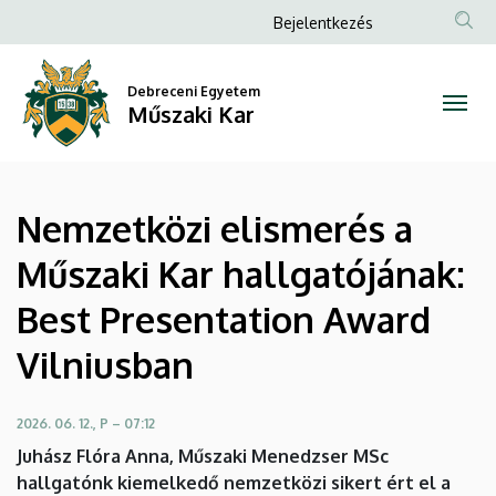
Nemzetközi
Ugrás
Anonim
Bejelentkezés
a
Felhasználói
elismerés
tartalomra
fiók
Debreceni Egyetem
a
Műszaki Kar
menüje
Műszaki
Kar
Nemzetközi elismerés a
hallgatójának:
Műszaki Kar hallgatójának:
Best
Best Presentation Award
Presentation
Vilniusban
Award
Vilniusban
2026. 06. 12., P – 07:12
Juhász Flóra Anna, Műszaki Menedzser MSc
|
hallgatónk kiemelkedő nemzetközi sikert ért el a