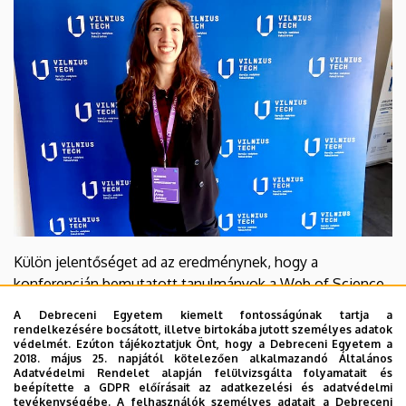
Külön jelentőséget ad az eredménynek, hogy a
konferencián bemutatott tanulmányok a Web of Science
és a Scopus rendszerében is indexálásra kerülnek, tovább
A Debreceni Egyetem kiemelt fontosságúnak tartja a
erősítve a Műszaki Kar nemzetközi tudományos
rendelkezésére bocsátott, illetve birtokába jutott személyes adatok
védelmét. Ezúton tájékoztatjuk Önt, hogy a Debreceni Egyetem a
láthatóságát.
2018. május 25. napjától kötelezően alkalmazandó Általános
Adatvédelmi Rendelet alapján felülvizsgálta folyamatait és
A Mérnöki Menedzsment Tanszék és a Műszaki Kar
beépítette a GDPR előírásait az adatkezelési és adatvédelmi
tevékenységébe. A felhasználók személyes adatait a Debreceni