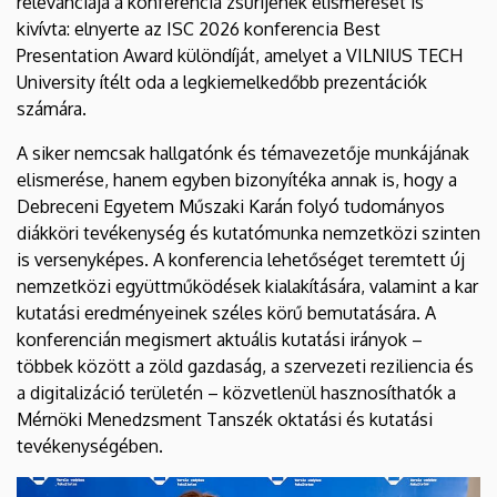
relevanciája a konferencia zsűrijének elismerését is
kivívta: elnyerte az ISC 2026 konferencia Best
Presentation Award különdíját, amelyet a VILNIUS TECH
University ítélt oda a legkiemelkedőbb prezentációk
számára.
A siker nemcsak hallgatónk és témavezetője munkájának
elismerése, hanem egyben bizonyítéka annak is, hogy a
Debreceni Egyetem Műszaki Karán folyó tudományos
diákköri tevékenység és kutatómunka nemzetközi szinten
is versenyképes. A konferencia lehetőséget teremtett új
nemzetközi együttműködések kialakítására, valamint a kar
kutatási eredményeinek széles körű bemutatására. A
konferencián megismert aktuális kutatási irányok –
többek között a zöld gazdaság, a szervezeti reziliencia és
a digitalizáció területén – közvetlenül hasznosíthatók a
Mérnöki Menedzsment Tanszék oktatási és kutatási
tevékenységében.