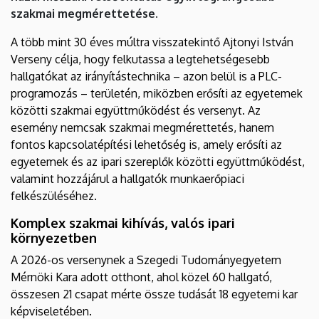
szakmai megmérettetése.
A több mint 30 éves múltra visszatekintő Ajtonyi István
Verseny célja, hogy felkutassa a legtehetségesebb
hallgatókat az irányítástechnika – azon belül is a PLC-
programozás – területén, miközben erősíti az egyetemek
közötti szakmai együttműködést és versenyt. Az
esemény nemcsak szakmai megmérettetés, hanem
fontos kapcsolatépítési lehetőség is, amely erősíti az
egyetemek és az ipari szereplők közötti együttműködést,
valamint hozzájárul a hallgatók munkaerőpiaci
felkészüléséhez.
Komplex szakmai kihívás, valós ipari
környezetben
A 2026-os versenynek a Szegedi Tudományegyetem
Mérnöki Kara adott otthont, ahol közel 60 hallgató,
összesen 21 csapat mérte össze tudását 18 egyetemi kar
képviseletében.