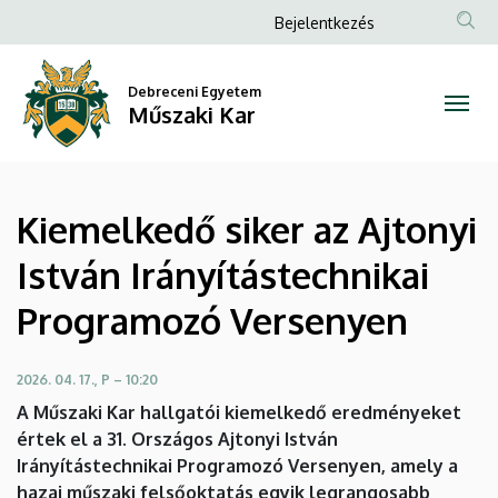
Kiemelkedő
Ugrás
Anonim
Bejelentkezés
a
Felhasználói
siker
tartalomra
fiók
Debreceni Egyetem
az
Műszaki Kar
menüje
Ajtonyi
István
Kiemelkedő siker az Ajtonyi
Irányítástechnikai
István Irányítástechnikai
Programozó
Programozó Versenyen
Versenyen
|
2026. 04. 17., P – 10:20
A Műszaki Kar hallgatói kiemelkedő eredményeket
Műszaki
értek el a 31. Országos Ajtonyi István
Irányítástechnikai Programozó Versenyen, amely a
Kar
hazai műszaki felsőoktatás egyik legrangosabb