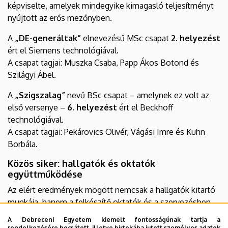
képviselte, amelyek mindegyike kimagasló teljesítményt
nyújtott az erős mezőnyben.
A
„DE-generáltak”
elnevezésű MSc csapat
2. helyezést
ért el Siemens technológiával.
A csapat tagjai: Muszka Csaba, Papp Ákos Botond és
Szilágyi Ábel.
A
„Szigszalag”
nevű BSc csapat – amelynek ez volt az
első versenye –
6. helyezést
ért el Beckhoff
technológiával.
A csapat tagjai: Pekárovics Olivér, Vágási Imre és Kuhn
Borbála.
Közös siker: hallgatók és oktatók
együttműködése
Az elért eredmények mögött nemcsak a hallgatók kitartó
munkája, hanem a felkészítő oktatók és a szervezésben
részt vevő kollégák elhivatott tevékenysége is áll - ezúton
A Debreceni Egyetem kiemelt fontosságúnak tartja a
is szeretnénk köszönetet mondani nekik. Hallgatóink
rendelkezésére bocsátott, illetve birtokába jutott személyes adatok