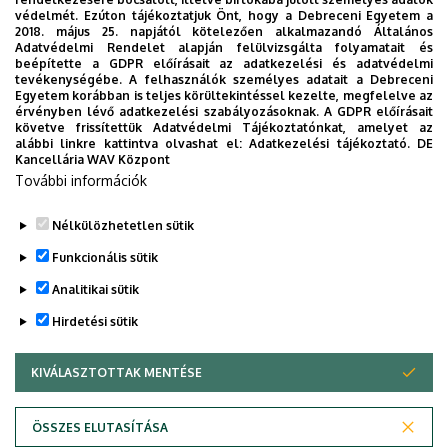
védelmét. Ezúton tájékoztatjuk Önt, hogy a Debreceni Egyetem a
eredményei ismét bizonyítják, hogy a karon folyó oktatás
2018. május 25. napjától kötelezően alkalmazandó Általános
versenyképes tudást nyújt, amely nemcsak hazai, hanem
Adatvédelmi Rendelet alapján felülvizsgálta folyamatait és
beépítette a GDPR előírásait az adatkezelési és adatvédelmi
nemzetközi szinten is megállja a helyét.
tevékenységébe. A felhasználók személyes adatait a Debreceni
Egyetem korábban is teljes körültekintéssel kezelte, megfelelve az
Gratulálunk a csapatoknak és további sok sikert kívánunk
érvényben lévő adatkezelési szabályozásoknak. A GDPR előírásait
követve frissítettük Adatvédelmi Tájékoztatónkat, amelyet az
számukra a jövőbeni szakmai kihívásokhoz!
alábbi linkre kattintva olvashat el:
Adatkezelési tájékoztató.
DE
Kancellária WAV Központ
További információk
Cs.K.
Nélkülözhetetlen sütik
Legutóbbi frissítés:
2026. 04. 17. 14:25
Funkcionális sütik
Analitikai sütik
Hirdetési sütik
KIVÁLASZTOTTAK MENTÉSE
WITHDRAW CONSENT
Adatvédelem
Adatvédelem
ÖSSZES ELUTASÍTÁSA