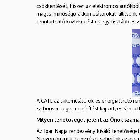
csökkentését, hiszen az elektromos autókbó
magas minőségű akkumulátorokat állítsunk 
fenntartható közlekedést és egy tisztább és
A CATL az akkumulátorok és energiatároló rends
karbonsemleges minősítést kapott, és kiemelt
Milyen lehetőséget jelent az Önök számár
Az Ipar Napja rendezvény kiváló lehetőséget
Nagyon örülünk, hogy részt vehetünk az esem