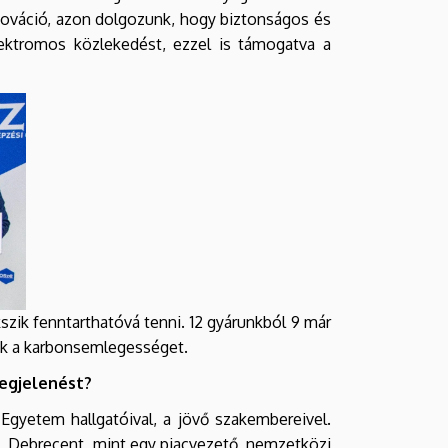
ováció, azon dolgozunk, hogy biztonságos és
ektromos közlekedést, ezzel is támogatva a
kszik fenntarthatóvá tenni. 12 gyárunkból 9 már
jük a karbonsemlegességet.
megjelenést?
Egyetem hallgatóival, a jövő szakembereivel.
L Debrecent, mint egy piacvezető, nemzetközi