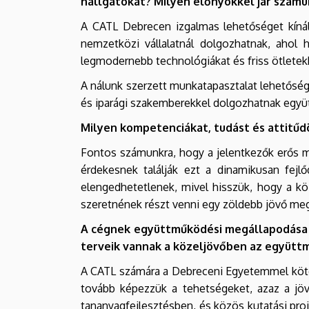
hallgatókat? Milyen előnyökkel jár számu
A CATL Debrecen izgalmas lehetőséget kínál
nemzetközi vállalatnál dolgozhatnak, ahol 
legmodernebb technológiákat és friss ötletek
A nálunk szerzett munkatapasztalat lehetősége
és iparági szakemberekkel dolgozhatnak együtt.
Milyen kompetenciákat, tudást és attitűdö
Fontos számunkra, hogy a jelentkezők erős műs
érdekesnek találják ezt a dinamikusan fejl
elengedhetetlenek, mivel hisszük, hogy a kö
szeretnének részt venni egy zöldebb jövő m
A cégnek együttműködési megállapodása 
terveik vannak a közeljövőben az együtt
A CATL számára a Debreceni Egyetemmel kötöt
tovább képezzük a tehetségeket, azaz a jöv
tananyagfejlesztésben, és közös kutatási pro