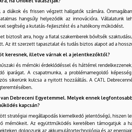
kra, ha Önöket választják?
 a diákok és frissen végzett hallgatók számára. Önmagában
hatalmas hangsúly helyeződik az innovációra. Vállalatunk le
kel segítség a kutatás-fejlesztést és a hatékony működést.
t biztosít arra, hogy a fiatal szakemberek bővítsék szaktudá
 Az itt szerzett tapasztalat és tudás biztos alapot ad a hosszú
t keresnek, illetve várnak el a jelentkezőktől?
zaki és mérnöki érdeklődéssel és háttérrel rendelkezzenek, d
ődő iparágat. A csapatmunka, a problémamegoldó képesség 
zös sikerünk kulcsa a nyitott hozzáállás. A CATL Debrecennél
egteremtésében.
van Debreceni Egyetemmel. Melyek ennek legfontosabba
működés kapcsán?
t stratégiai megállapodás kiemelkedő jelentőségű, hiszen l
ő mérnökeit. Az együttműködés keretében támogatjuk a hal
jekteken dolgozunk az akkumulátortechnológia és az energiaip