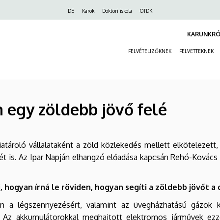
Felső
DE
Karok
Doktori iskola
OTDK
navigáció
KARUNKRÓ
FELVÉTELIZŐKNEK
FELVETTEKNEK
 egy zöldebb jövő felé
iatároló vállalataként a zöld közlekedés mellett elköteleze
t is. Az Ipar Napján elhangzó előadása kapcsán Rehó-Kovács K
 hogyan írná le röviden, hogyan segíti a zöldebb jövőt a 
 a légszennyezésért, valamint az üvegházhatású gázok kib
 Az akkumulátorokkal meghajtott elektromos járművek ezz