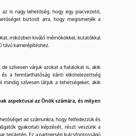
 az is nagy lehetőség, hogy egy piacvezető,
hetőséget biztosít arra, hogy megismerjék a
sukat, miközben kiváló mérnökökkel, kutatókkal
 távú karrierépítéshez.
e szívesen várjuk azokat a fiatalokat is, akik
és a fenntarthatóság iránti elkötelezettség
 mindig szívesen látjuk a tehetségeket, akik
k aspektusai az Önök számára, és milyen
ehetőséget ad számunkra, hogy felfedezzük és
lgatók gyakorlati képzését, részt veszünk a
ar területén. Ez a partnerség kulcsfontosságú