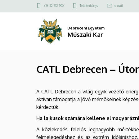
CATL
Ugrás
Felső
+36 52 512 900
Telefonkönyv
e-mail
a
kapcsolat
Debrecen
tartalomra
menü
–
Debreceni Egyetem
Műszaki Kar
Úton
egy
CATL Debrecen – Úton
zöldebb
jövő
A CATL Debrecen a világ egyik vezető energ
felé
aktívan támogatja a jövő mérnökeinek képzésé
|
kérdeztük.
Műszaki
Ha laikusok számára kellene elmagyarázni,
A közlekedés felelős legnagyobb mértékben
Kar
felmelegedéshez és az extrém időjáráshoz.