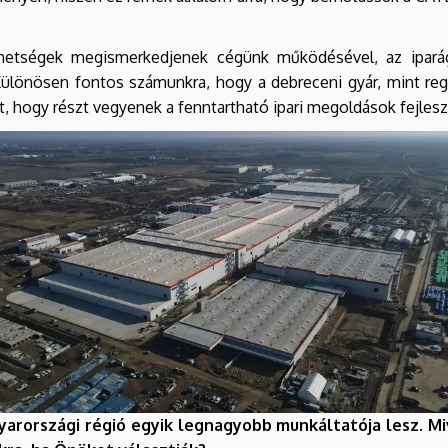
ehetségek megismerkedjenek cégünk működésével, az iparági
. Különösen fontos számunkra, hogy a debreceni gyár, mint re
t, hogy részt vegyenek a fenntartható ipari megoldások fejles
rországi régió egyik legnagyobb munkáltatója lesz. Mive