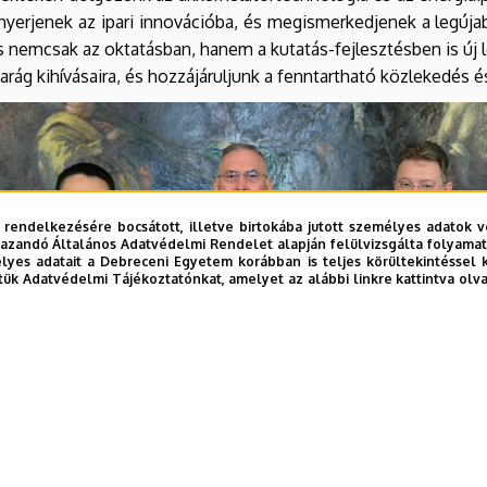
 nyerjenek az ipari innovációba, és megismerkedjenek a legúj
nemcsak az oktatásban, hanem a kutatás-fejlesztésben is új l
arág kihívásaira, és hozzájáruljunk a fenntartható közlekedés 
 rendelkezésére bocsátott, illetve birtokába jutott személyes adatok v
azandó Általános Adatvédelmi Rendelet alapján felülvizsgálta folyamata
yes adatait a Debreceni Egyetem korábban is teljes körültekintéssel 
tük Adatvédelmi Tájékoztatónkat, amelyet az alábbi linkre kattintva olv