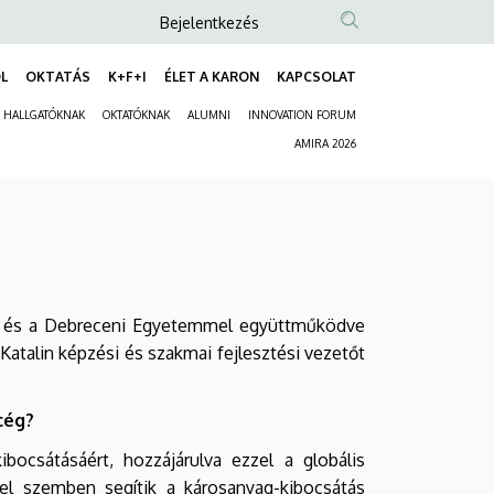
Anonim
Bejelentkezés
Felhasználói
L
OKTATÁS
K+F+I
ÉLET A KARON
KAPCSOLAT
fiók
Fő
menüje
HALLGATÓKNAK
OKTATÓKNAK
ALUMNI
INNOVATION FORUM
navigáció
Másodlagos
AMIRA 2026
navigáció
tt, és a Debreceni Egyetemmel együttműködve
atalin képzési és szakmai fejlesztési vezetőt
cég?
ocsátásáért, hozzájárulva ezzel a globális
el szemben segítik a károsanyag-kibocsátás