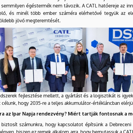
l semmilyen égéstermék nem távozik. A CATL hatóereje az inn
elő, és minél több ember száméra elérhetővé tegyük az el
 zöldebb jövő megteremtését.
zerek fejlesztése mellett, a gyártást és a logisztikát is igye
 célunk, hogy 2035-re a teljes akkumulátor-értékláncban elér
a az Ipar Napja rendezvény? Miért tartják fontosnak a 
 biztosít számunkra, hogy kapcsolatot építsünk a Debreceni 
ényen, hiszen ez remek alkalom arra, hogy bemutassuk a CAT