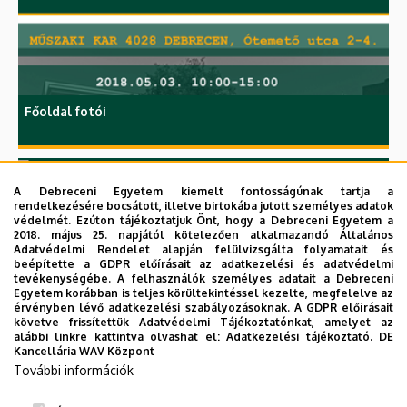
Főoldal fotói
A Debreceni Egyetem kiemelt fontosságúnak tartja a
MMVT
rendelkezésére bocsátott, illetve birtokába jutott személyes adatok
védelmét. Ezúton tájékoztatjuk Önt, hogy a Debreceni Egyetem a
2018. május 25. napjától kötelezően alkalmazandó Általános
Adatvédelmi Rendelet alapján felülvizsgálta folyamatait és
beépítette a GDPR előírásait az adatkezelési és adatvédelmi
tevékenységébe. A felhasználók személyes adatait a Debreceni
Egyetem korábban is teljes körültekintéssel kezelte, megfelelve az
érvényben lévő adatkezelési szabályozásoknak. A GDPR előírásait
követve frissítettük Adatvédelmi Tájékoztatónkat, amelyet az
alábbi linkre kattintva olvashat el:
Adatkezelési tájékoztató.
DE
Kancellária WAV Központ
További információk
Organization images